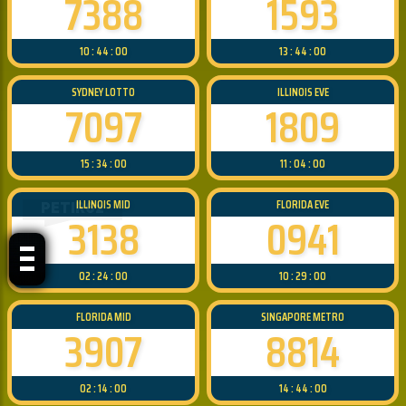
7388
1593
10 : 44 : 00
13 : 44 : 00
SYDNEY LOTTO
ILLINOIS EVE
7097
1809
15 : 34 : 00
11 : 04 : 00
ILLINOIS MID
FLORIDA EVE
PETIR62
3138
0941
02 : 24 : 00
10 : 29 : 00
FLORIDA MID
SINGAPORE METRO
3907
8814
02 : 14 : 00
14 : 44 : 00