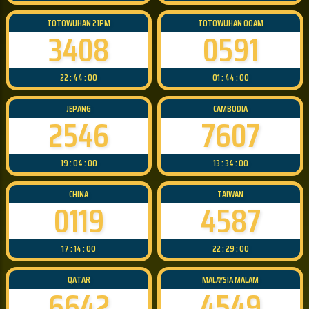
TOTOWUHAN 21PM
TOTOWUHAN 00AM
3408
0591
22 : 44 : 00
01 : 44 : 00
JEPANG
CAMBODIA
2546
7607
19 : 04 : 00
13 : 34 : 00
CHINA
TAIWAN
0119
4587
17 : 14 : 00
22 : 29 : 00
QATAR
MALAYSIA MALAM
6642
4549