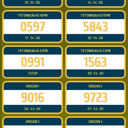
01 : 54 : 00
14 : 54 : 00
TOTOMACAU4D 16PM
TOTOMACAU4D 19PM
0597
5843
17 : 54 : 00
20 : 54 : 00
TOTOMACAU4D 22PM
TOTOMACAU4D 23PM
0991
1563
TUTUP
00 : 54 : 00
OREGON 1
OREGON 2
9016
9723
04 : 44 : 00
07 : 44 : 00
OREGON 3
OREGON 4