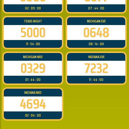
02 : 09 : 00
07 : 44 : 00
TEXAS NIGHT
MICHIGAN EVE
5000
0648
11 : 54 : 00
08 : 14 : 00
MICHIGAN MID
INDIANA EVE
0329
7232
01 : 44 : 00
11 : 44 : 00
INDIANA MID
4694
02 : 04 : 00