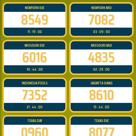
NEWYORK EVE
NEWYORK MID
8549
7082
11 : 19 : 00
03 : 09 : 00
MISSOURI EVE
MISSOURI MID
6016
4835
10 : 44 : 00
02 : 29 : 00
INDONESIA POOLS
JAKARTA SIANG
7352
8610
21 : 44 : 00
15 : 44 : 00
TEXAS DAY
TEXAS EVE
0960
8077