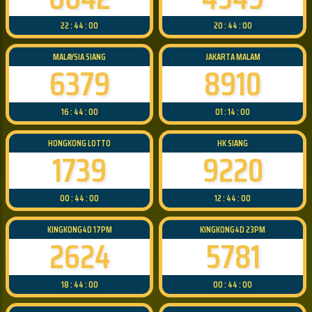
22 : 44 : 00
20 : 44 : 00
MALAYSIA SIANG
JAKARTA MALAM
6379
8910
16 : 44 : 00
01 : 14 : 00
HONGKONG LOTTO
HK SIANG
1739
9220
00 : 44 : 00
12 : 44 : 00
KINGKONG4D 17PM
KINGKONG4D 23PM
2624
5781
18 : 44 : 00
00 : 44 : 00