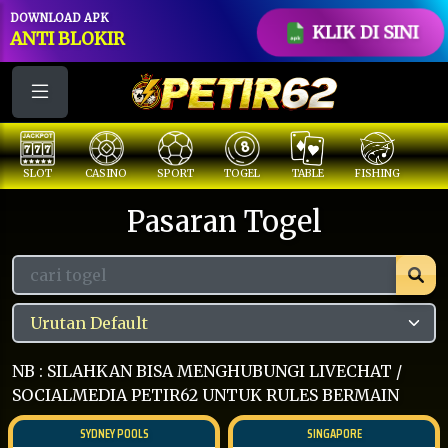
DOWNLOAD APK
KLIK DI SINI
ANTI BLOKIR
SLOT
CASINO
SPORT
TOGEL
TABLE
FISHING
COC
Pasaran Togel
NB : SILAHKAN BISA MENGHUBUNGI LIVECHAT /
SOCIALMEDIA PETIR62 UNTUK RULES BERMAIN
SYDNEY POOLS
SINGAPORE