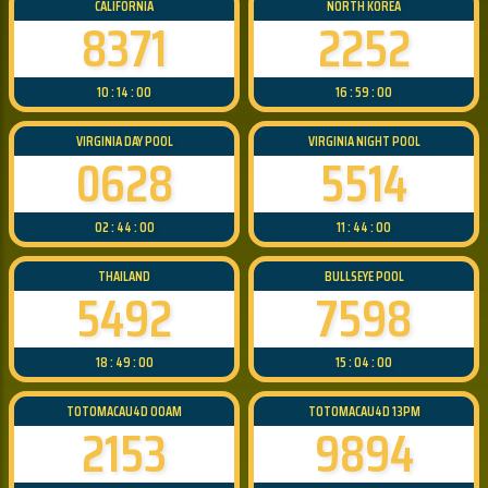
CALIFORNIA
NORTH KOREA
8371
2252
10 : 14 : 00
16 : 59 : 00
VIRGINIA DAY POOL
VIRGINIA NIGHT POOL
0628
5514
02 : 44 : 00
11 : 44 : 00
THAILAND
BULLSEYE POOL
5492
7598
18 : 49 : 00
15 : 04 : 00
TOTOMACAU4D 00AM
TOTOMACAU4D 13PM
2153
9894